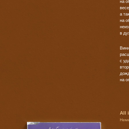
на о
весе
а та
на о
неиз
в ду
Вини
расш
с уд
втор
дожд
на о
All
Неме