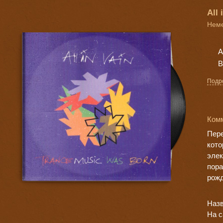
All
Неме
Подр
Комм
Пере
кото
элек
пора
рожд
Назв
На с