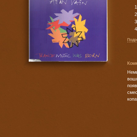
Подр
Комм
Немц
вошл
появ
смес
копа