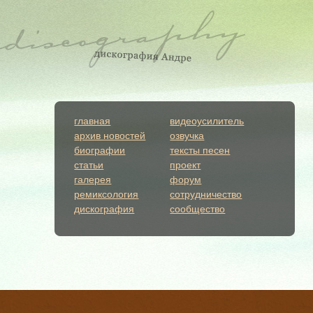
главная
видеоусилитель
архив новостей
озвучка
биографии
тексты песен
статьи
проект
галерея
форум
ремиксология
сотрудничество
дискография
сообщество