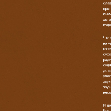
слав
прот
было
хоте
изда
Что 
на у
каче
сухо
ради
судя
до ш
учас
звук
звук
несо
И да
Крут