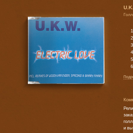
U.K
Голл
Подр
Ком
Рели
зака
голл
и вы