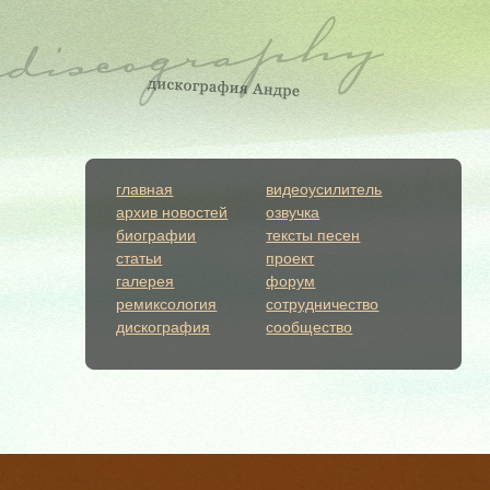
главная
видеоусилитель
архив новостей
озвучка
биографии
тексты песен
статьи
проект
галерея
форум
ремиксология
сотрудничество
дискография
сообщество