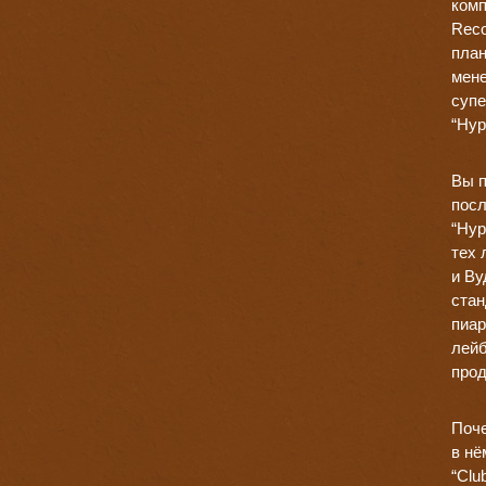
комп
Reco
план
мене
супе
“Hyp
Вы п
посл
“Hyp
тех 
и Ву
стан
пиар
лейб
прод
Поче
в нё
“Clu