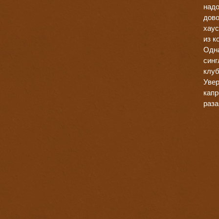
надо
дово
хаус
из к
Одна
синг
клуб
Увер
капр
раза