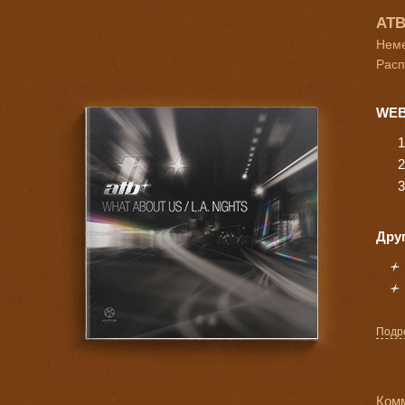
ATB
Неме
Расп
WEB
Дру
Подр
Ком