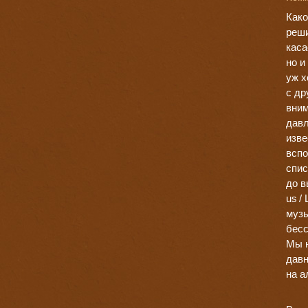
Како
реши
каса
но и
уж х
с др
вним
давл
изве
вспо
спис
до в
us
/
музы
бесс
Мы н
давн
на а