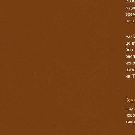
Возм
в ди
врем
не в
Разг
цени
быть
расп
испо
рабо
на i
Комм
Похо
ново
тихо