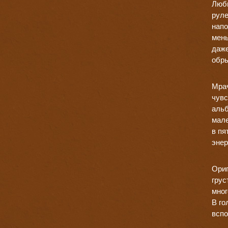
Люби
руле
напо
мень
даже
обры
Мрач
чувс
альб
мале
в пя
энер
Ориг
грус
мног
В го
всп