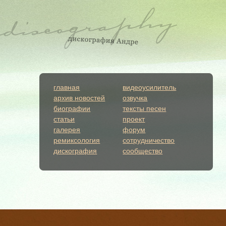
главная
видеоусилитель
архив новостей
озвучка
биографии
тексты песен
статьи
проект
галерея
форум
ремиксология
сотрудничество
дискография
сообщество