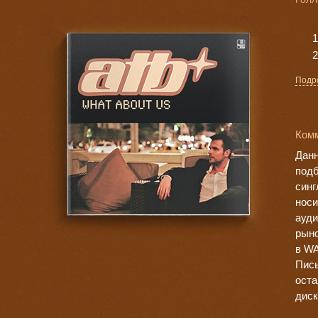
Подр
Ком
Данн
подб
синг
носи
ауди
рын
в WA
Пись
оста
диск