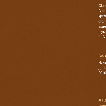
Club
В пе
креп
огол
акце
шумн
“L.A
Где 
Изна
допо
2010
ATB
Голл