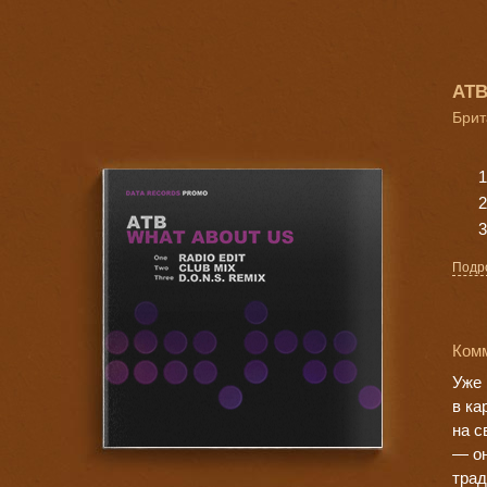
ATB
Брит
Подр
Ком
Уже 
в ка
на с
— он
трад