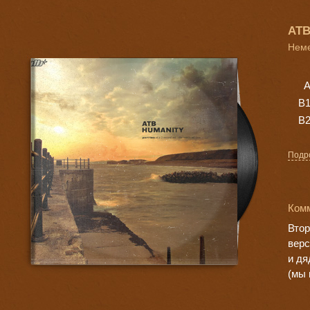
ATB
Неме
A
B
B
Подр
Комм
Втор
верс
и дя
(мы 