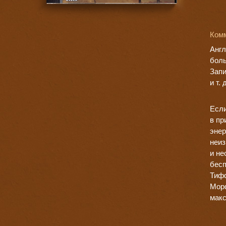
Комм
Англ
боль
Запи
и т.
Если
в пр
энер
неиз
и не
бесп
Тифф
Морф
макс