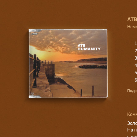
ATB
Неме
Подр
Комм
Золо
На н
с ви