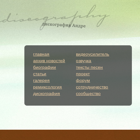
главная
видеоусилитель
архив новостей
озвучка
биографии
тексты песен
статьи
проект
галерея
форум
ремиксология
сотрудничество
дискография
сообщество