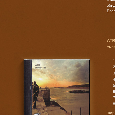
обид
Ener
ATB
Амер
Подр