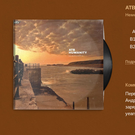
ATB
Неме
A
B
B
Подр
Комм
Перв
Андр
заря
year