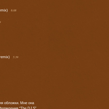
remix)
6:08
9
 remix)
5:39
ия обложки. Мне она
формления “The DJ 5”.