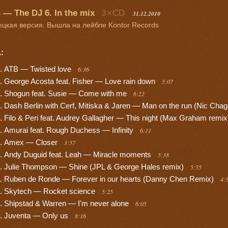
 — The DJ 6. In the mix
3
×
CD
31.12.2010
цкая версия. Вышла на лейбле Kontor Records
:
ATB — Twisted love
6:36
George Acosta feat. Fisher — Love rain down
5:07
Shogun feat. Susie — Come with me
6:22
Dash Berlin with Cerf, Mitiska & Jaren — Man on the run (Nic Chag
Filo & Peri feat. Audrey Gallagher — This night (Max Graham remi
Amurai feat. Rough Duchess — Infinity
6:11
Amex — Closer
3:57
Andy Duguid feat. Leah — Miracle moments
5:38
Julie Thompson — Shine (JPL & George Hales remix)
5:55
Ruben de Ronde — Forever in our hearts (Danny Chen Remix)
4:
Skytech — Rocket science
5:25
Shipstad & Warren — I'm never alone
6:05
Juventa — Only us
8:16