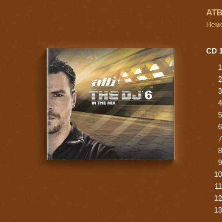
ATB
Неме
CD 1