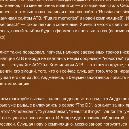
ственное, что мне не очень нравится — это мрачный стиль Себ
лнены в темных тонах, начиная с ранних работ (“Russian sessi
канчивая сайтом АТВ, “Future memories” и новой компиляцией). 
set beach” — такой легкий и солнечный. Хочется чего-то светлог
юсь, новый альбом будет оформлен в светлых тонах (вспоминаю
о).
лист также порадовал, причем, наличие заезженных треков ниск
иляции АТВ никогда не являлись неким сборником “новостей” т
ак — слушайте АСОТы. Компиляции АТВ — это нечто другое, это
ений, его эмоций, того, что он сейчас слушает, того, что он игр
ушал его сет из Лос Анджелеса, и безумно захотелось попасть
ую компиляцию.
шем фанклубе высказывалось недовольство тем, что Андре вст
рые уже раньше включались в серию “The DJ”, а значит за них п
 что? “Amsterdam”, “Synaesthesia”, “Beautiful things”, “Air for life”
тно слушать снова и снова. И Андре идет правильной дорогой, 
ассикой. Слушая новую компиляцию, можно заново погрузиться