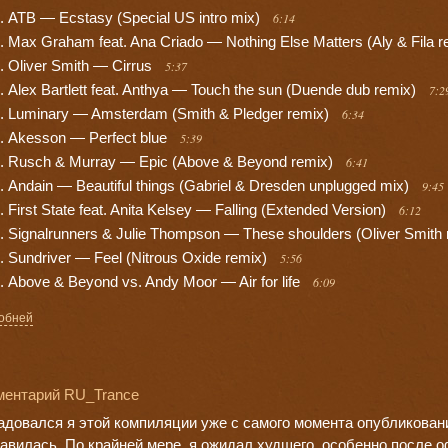
ATB — Ecstasy (Special US intro mix)
6:14
Max Graham feat. Ana Criado — Nothing Else Matters (Aly & Fila 
Oliver Smith — Cirrus
5:37
Alex Bartlett feat. Anthya — Touch the sun (Duende dub remix)
7:2
Luminary — Amsterdam (Smith & Pledger remix)
6:34
Akesson — Perfect blue
5:39
Rusch & Murray — Epic (Above & Beyond remix)
6:41
Andain — Beautiful things (Gabriel & Dresden unplugged mix)
9:45
First State feat. Anita Kelsey — Falling (Extended Version)
6:12
Signalrunners & Julie Thompson — These shoulders (Oliver Smith
Sundriver — Feel (Nitrous Oxide remix)
5:56
Above & Beyond vs. Andy Moor — Air for life
6:09
обней
ментарий RU_Trance
довался я этой компиляции уже с самого момента опубликован
авилась. По крайней мере, я ожидал худшего, особенно после о