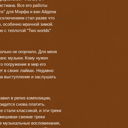
астиана. Все его работы
ons” для Морфа и ван Айдена
Исключением стал разве что
о, особенно мрачной зимой.
 с теплотой “Two worlds”
олько не огорчило. Для меня
ранс музыки. Кому нужен
 погружение в мир его
ает в своих лайвах. Недавно
 на выступление и заслушать
авил в релиз композиции,
ридется снова платить.
 уже стали классикой, и эти треки
смешивая свежие треки
 в музыкальные воспоминания,