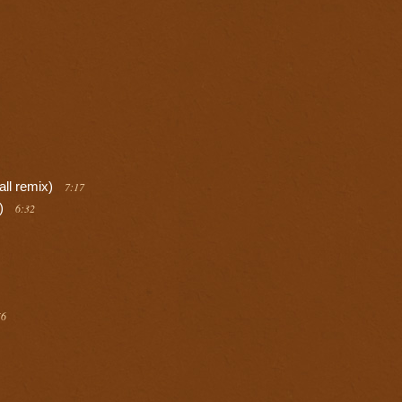
all remix)
7:17
x)
6:32
56