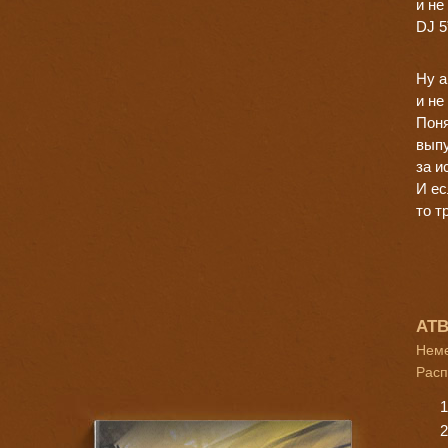
и не
DJ 5
Ну а
и не
Поня
выпу
за и
И ес
то т
ATB
Неме
Расп