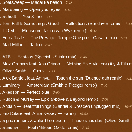
Soarsweep — Madarika beach
7:18
Marsbeing — Open your eyes
5:58
Schodt — You & me
7:21
Tom Fall & Somethings Good — Reflections (Sundriver remix)
8:33
T.O.M. — Monsoon (Jason van Wyk remix)
6:32
Ferry Tayle — The Prestige (Temple One pres. Casa remix)
6:31
Matt Millon — Tattoo
8:01
ATB — Ecstasy (Special US intro mix)
6:48
Max Graham feat. Ana Criado — Nothing Else Matters (Aly & Fila 
Oliver Smith — Cirrus
7:41
Alex Bartlett feat. Anthya — Touch the sun (Duende dub remix)
9:2
Luminary — Amsterdam (Smith & Pledger remix)
7:46
Akesson — Perfect blue
7:06
Rusch & Murray — Epic (Above & Beyond remix)
7:03
Andain — Beautiful things (Gabriel & Dresden unplugged mix)
10:4
First State feat. Anita Kelsey — Falling
10:02
Signalrunners & Julie Thompson — These shoulders (Oliver Smith
Sundriver — Feel (Nitrous Oxide remix)
8:40