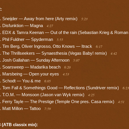
:
Sneijder — Away from here (Arty remix)
5:23
Disfunktion — Magna
4:27
EDX & Tamra Keenan — Out of the rain (Sebastian Krieg & Roman 
Phil Fuldner — Spyderman
5:55
Tim Berg, Oliver Ingrosso, Otto Knows — Itrack
6:17
The Thrillseekers — Synaesthesia (Vegas Baby! remix)
4:42
Josh Gallahan — Sunday Afternoon
5:07
Soarsweep — Madarika beach
6:20
Marsbeing — Open your eyes
4:53
Schodt — You & me
6:05
Tom Fall & Somethings Good — Reflections (Sundriver remix)
6:23
T.O.M. — Monsoon (Jason van Wyk remix)
4:25
Ferry Tayle — The Prestige (Temple One pres. Casa remix)
4:51
Matt Millon — Tattoo
7:59
 (ATB classix mix):