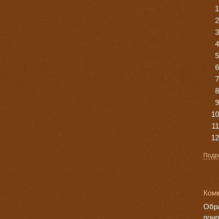
Подр
Ком
Обра
понр