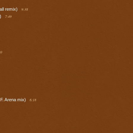
all remix)
9:38
x)
7:49
30
F. Arena mix)
6:18