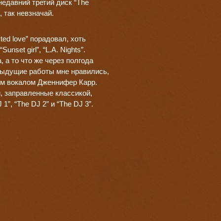
недавний третий диск “The
 так невзначай.
ed love” порадовал, хоть
nset girl”, “L.A. Nights”.
 а то что же через полгода
едыдущие работы мне нравились,
вым вокалом Дженнифер Карр.
, заправленные классикой,
”, “The DJ 2” и “The DJ 3”.