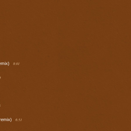
remix)
8:01
3
5
 remix)
6:51