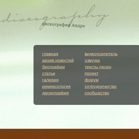
главная
видеоусилитель
архив новостей
озвучка
биографии
тексты песен
статьи
проект
галерея
форум
ремиксология
сотрудничество
дискография
сообщество