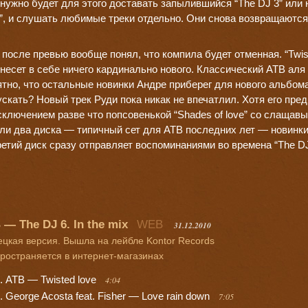
 нужно будет для этого доставать запылившийся “The DJ 3” или 
”, и слушать любимые треки отдельно. Они снова возвращаются,
 после превью вообще понял, что компила будет отменная. “Twist
 несет в себе ничего кардинально нового. Классический АТВ аля “Su
тно, что остальные новинки Андре приберег для нового альбома,
скать? Новый трек Руди пока никак не впечатлил. Хотя его пр
сключением разве что попсовенькой “Shades of love” со слаща
ли два диска — типичный сет для АТВ последних лет — новинки
ретий диск сразу отправляет воспоминаниями во времена “The DJ 1
 — The DJ 6. In the mix
WEB
31.12.2010
цкая версия. Вышла на лейбле Kontor Records
ространяется в интернет-магазинах
ATB — Twisted love
4:04
George Acosta feat. Fisher — Love rain down
7:05