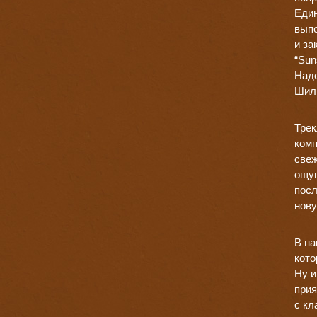
Един
выпо
и за
“Sun
Наде
Шилк
Трек
комп
свеж
ощущ
посл
нов
В на
кото
Ну и
прия
с кл