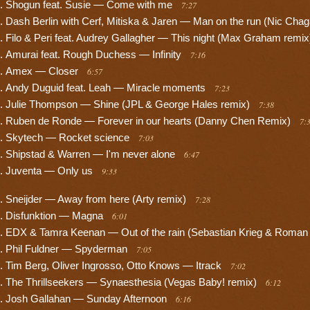
Shogun feat. Susie — Come with me
7:27
Dash Berlin with Cerf, Mitiska & Jaren — Man on the run (Nic Chag
Filo & Peri feat. Audrey Gallagher — This night (Max Graham remi
Amurai feat. Rough Duchess — Infinity
7:16
Amex — Closer
6:57
Andy Duguid feat. Leah — Miracle moments
7:23
Julie Thompson — Shine (JPL & George Hales remix)
7:38
Ruben de Ronde — Forever in our hearts (Danny Chen Remix)
7:
Skytech — Rocket science
7:03
Shipstad & Warren — I'm never alone
6:47
Juventa — Only us
9:33
Sneijder — Away from here (Arty remix)
7:28
Disfunktion — Magna
6:01
EDX & Tamra Keenan — Out of the rain (Sebastian Krieg & Roman 
Phil Fuldner — Spyderman
7:05
Tim Berg, Oliver Ingrosso, Otto Knows — Itrack
7:02
The Thrillseekers — Synaesthesia (Vegas Baby! remix)
6:12
Josh Gallahan — Sunday Afternoon
6:16